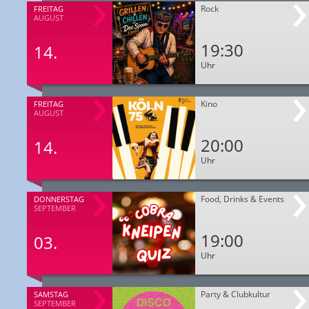
Rock
FREITAG
AUGUST
19:30
14.
Uhr
Kino
FREITAG
AUGUST
20:00
14.
Uhr
Food, Drinks & Events
DONNERSTAG
SEPTEMBER
19:00
03.
Uhr
Party & Clubkultur
SAMSTAG
SEPTEMBER