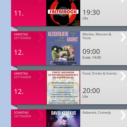
19:30
11.
Uhr
Märkte, Messen &
SAMSTAG
Feste
SEPTEMBER
09:00
12.
Ende: 14:00
Food, Drinks & Events
SAMSTAG
SEPTEMBER
20:00
12.
Uhr
Kabarett, Comedy
SONNTAG
SEPTEMBER