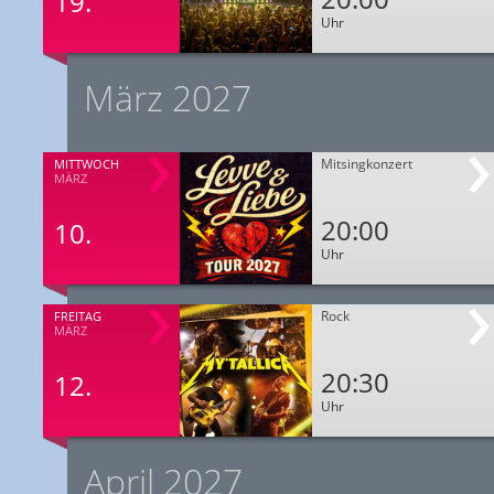
19.
Uhr
März 2027
Mitsingkonzert
MITTWOCH
MÄRZ
20:00
10.
Uhr
Rock
FREITAG
MÄRZ
20:30
12.
Uhr
April 2027