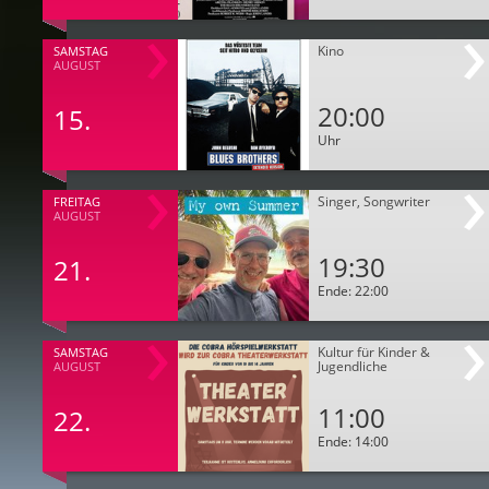
Kino
SAMSTAG
AUGUST
20:00
15.
Uhr
Singer, Songwriter
FREITAG
AUGUST
19:30
21.
Ende: 22:00
Kultur für Kinder &
SAMSTAG
Jugendliche
AUGUST
11:00
22.
Ende: 14:00