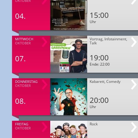
OKTOBER
15:00
04.
Uhr
Vortrag, Infotainment,
MITTWOCH
Talk
OKTOBER
19:00
07.
Ende: 22:00
Kabarett, Comedy
DONNERSTAG
OKTOBER
20:00
08.
Uhr
Rock
FREITAG
OKTOBER