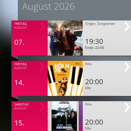
August 2026
Singer, Songwriter
FREITAG
AUGUST
19:30
07.
Ende: 22:00
Film
FREITAG
AUGUST
20:00
14.
Uhr
Film
SAMSTAG
AUGUST
20:00
15.
Uhr