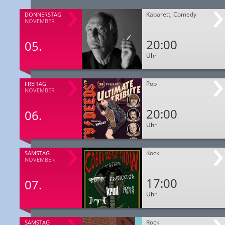
Kabarett, Comedy
DONNERSTAG
NOVEMBER
20:00
05.
Uhr
Pop
FREITAG
NOVEMBER
20:00
06.
Uhr
Rock
SAMSTAG
NOVEMBER
17:00
07.
Uhr
Rock
SAMSTAG