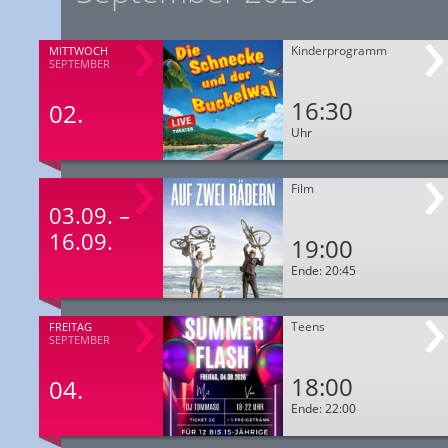
Kinderprogramm
MITTWOCH
SEPTEMBER
16:30
02.
Uhr
Film
03.09. –
16.09.
19:00
Ende: 20:45
Teens
FREITAG
SEPTEMBER
18:00
04.
Ende: 22:00