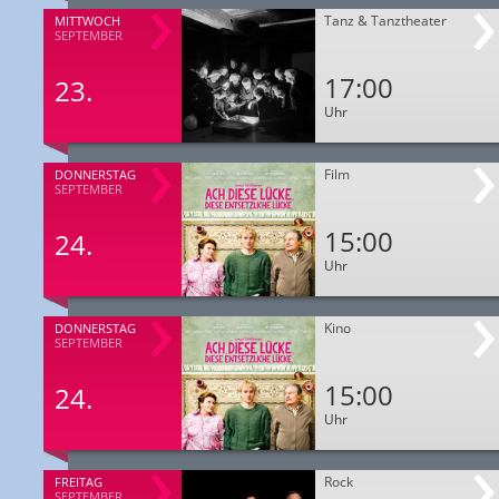
Tanz & Tanztheater
MITTWOCH
SEPTEMBER
17:00
23.
Uhr
Film
DONNERSTAG
SEPTEMBER
15:00
24.
Uhr
Kino
DONNERSTAG
SEPTEMBER
15:00
24.
Uhr
Rock
FREITAG
SEPTEMBER