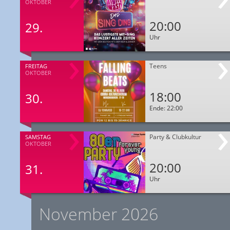
OKTOBER
20:00
29.
Uhr
Teens
FREITAG
OKTOBER
18:00
30.
Ende: 22:00
Party & Clubkultur
SAMSTAG
OKTOBER
20:00
31.
Uhr
November 2026