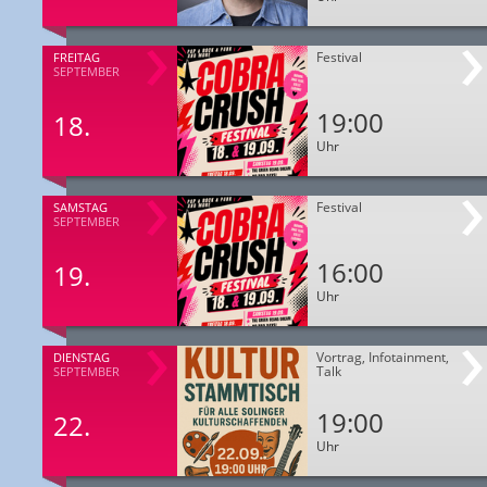
Festival
FREITAG
SEPTEMBER
19:00
18.
Uhr
Festival
SAMSTAG
SEPTEMBER
16:00
19.
Uhr
Vortrag, Infotainment,
DIENSTAG
Talk
SEPTEMBER
19:00
22.
Uhr