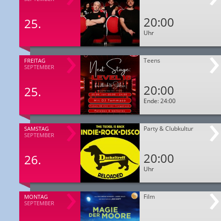
20:00
25.
Uhr
Teens
FREITAG
SEPTEMBER
20:00
25.
Ende: 24:00
Party & Clubkultur
SAMSTAG
SEPTEMBER
20:00
26.
Uhr
Film
MONTAG
SEPTEMBER