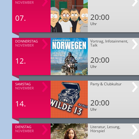
NOVEMBER
20:00
07.
Uhr
Vortrag, Infotainment,
DONNERSTAG
Talk
NOVEMBER
20:00
12.
Uhr
Party & Clubkultur
SAMSTAG
NOVEMBER
20:00
14.
Uhr
Literatur, Lesung,
DIENSTAG
Hörspiel
NOVEMBER