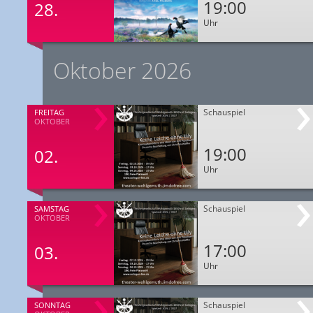
19:00
28.
Uhr
Oktober 2026
Schauspiel
FREITAG
OKTOBER
19:00
02.
Uhr
Schauspiel
SAMSTAG
OKTOBER
17:00
03.
Uhr
Schauspiel
SONNTAG