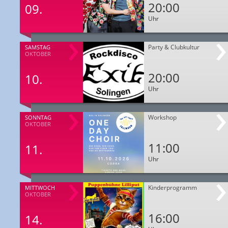
20:00
09.
Uhr
Party & Clubkultur
SAMSTAG
OKTOBER
20:00
10.
Uhr
Workshop
SONNTAG
OKTOBER
11:00
11.
Uhr
Kinderprogramm
MITTWOCH
OKTOBER
16:00
14.