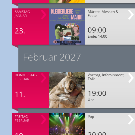
Märkte, Messen &
SAMSTAG
Feste
JANUAR
09:00
23.
Ende: 14:00
Februar 2027
Vortrag, Infotainment,
DONNERSTAG
Talk
FEBRUAR
19:00
11.
Uhr
Pop
FREITAG
FEBRUAR
20:00