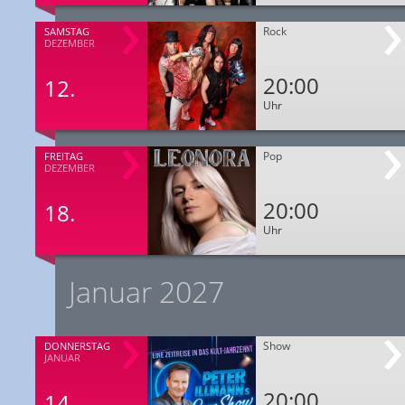
Rock
SAMSTAG
DEZEMBER
20:00
12.
Uhr
Pop
FREITAG
DEZEMBER
20:00
18.
Uhr
Januar 2027
Show
DONNERSTAG
JANUAR
20:00
14.